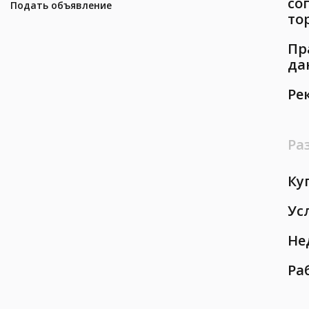
со
Подать объявление
то
Пр
да
Ре
Ра
Ку
Ус
Не
Ра