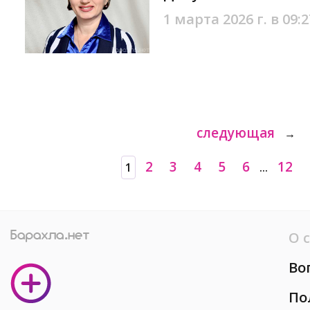
1 марта 2026 г. в 09:2
следующая
→
2
3
4
5
6
12
1
...
О 
Во
По