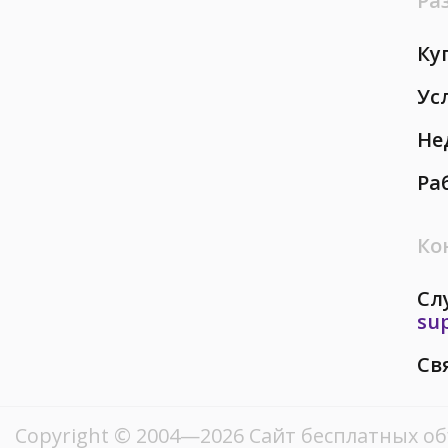
Ра
Ку
Ус
Не
Ра
Ко
Сл
su
Св
Copyright © 2004—2026
Сайт бесплатных о