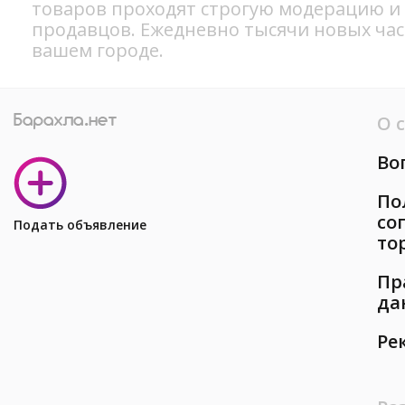
товаров проходят строгую модерацию и
продавцов. Ежедневно тысячи новых ча
вашем городе.
О 
Во
По
со
Подать объявление
то
Пр
да
Ре