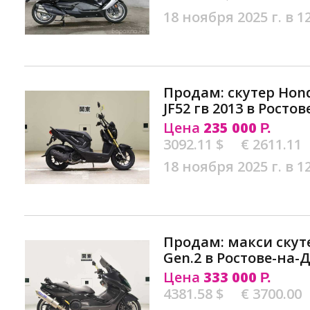
18 ноября 2025 г. в 1
Продам: скутер Hon
JF52 гв 2013 в Росто
Цена
235 000
Р.
3092.11 $
€ 2611.11
18 ноября 2025 г. в 1
Продам: макси скут
Gen.2 в Ростове-на-
Цена
333 000
Р.
4381.58 $
€ 3700.00