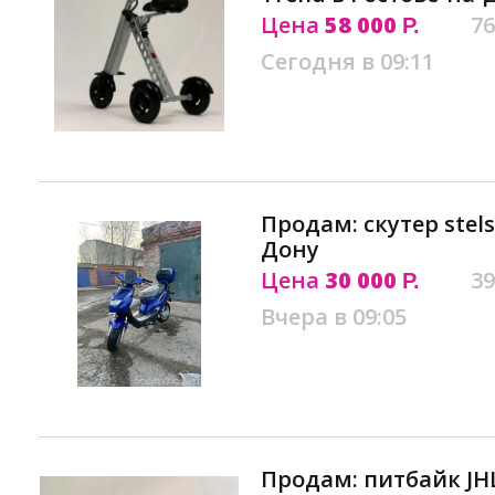
Цена
58 000
76
Р.
Сегодня в 09:11
Продам: скутер stels
Дону
Цена
30 000
39
Р.
Вчера в 09:05
Продам: питбайк JH