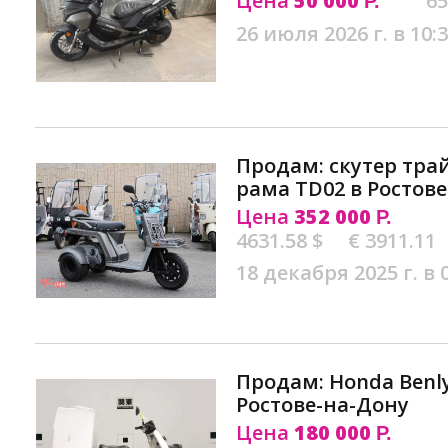
Цена
50 000
65
Р.
26 июля 2026 г. в 10:
Продам: скутер трай
рама TD02 в Ростов
Цена
352 000
Р.
4631.58 $
€ 3911.11
18 декабря 2025 г. в 
Продам: Honda Benly
Ростове-на-Дону
Цена
180 000
Р.