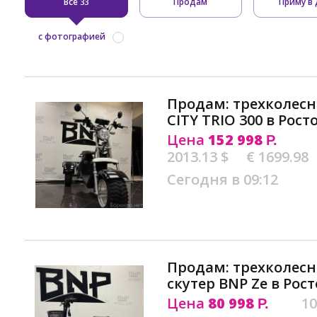
Все
Продам
Приму в 
33
с фотографией
Продам: трехколесн
CITY TRIO 300 в Рос
Цена
152 998
Р.
2013.13 $
€ 1699.98
Сегодня в 09:12
Продам: трехколес
скутер BNP Ze в Рос
Цена
80 998
10
Р.