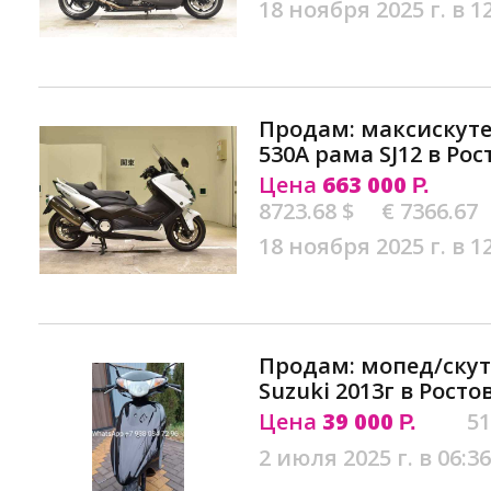
18 ноября 2025 г. в 1
Продам: максискут
530A рама SJ12 в Ро
Цена
663 000
Р.
8723.68 $
€ 7366.67
18 ноября 2025 г. в 1
Продам: мопед/ску
Suzuki 2013г в Рост
Цена
39 000
51
Р.
2 июля 2025 г. в 06:36