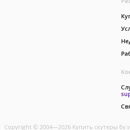
Ра
Ку
Ус
Не
Ра
Ко
Сл
su
Св
Copyright © 2004—2026 Купить скутеры бу 