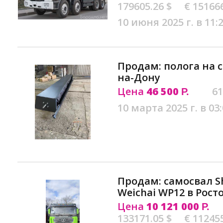
179605.26 $
€ 15166
10 июня 2025 г. в 11:
Продам: полога на 
на-Дону
Цена
46 500
61
Р.
10 марта 2025 г. в 03
Продам: самосвал S
Weichai WP12 в Рост
Цена
10 121 000
Р.
133171.05 $
€ 11245