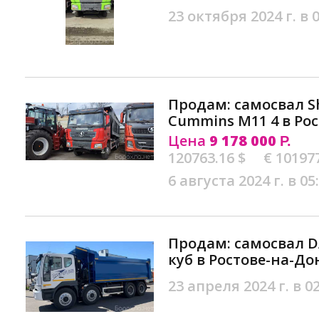
23 октября 2024 г. в 
Продам: самосвал S
Cummins M11 4 в Ро
Цена
9 178 000
Р.
120763.16 $
€ 10197
6 августа 2024 г. в 05
Продам: самосвал D
куб в Ростове-на-До
23 апреля 2024 г. в 0