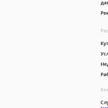
да
Ре
Ра
Ку
Ус
Не
Ра
Ко
Сл
su