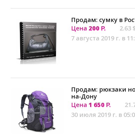
Продам: сумку в Ро
Цена
200
2.63 
Р.
7 августа 2019 г. в 11
Продам: рюкзаки нов
на-Дону
Цена
1 650
21.
Р.
30 июля 2019 г. в 05: