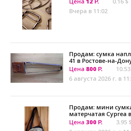
Цена
12
0.16 $
Р.
Вчера в 11:02
Продам: сумка напл
41 в Ростове-на-Дон
Цена
800
10.53
Р.
6 августа 2026 г. в 11
Продам: мини сумк
матерчатая Cyprea 
Цена
300
3.95 
Р.