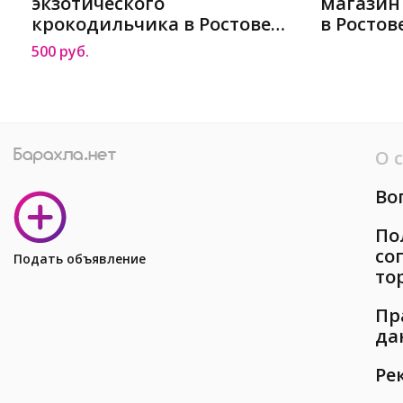
экзотического
магазин
крокодильчика в Ростове-
в Ростов
на-Дону
500 руб.
О 
Во
По
со
Подать объявление
то
Пр
да
Ре