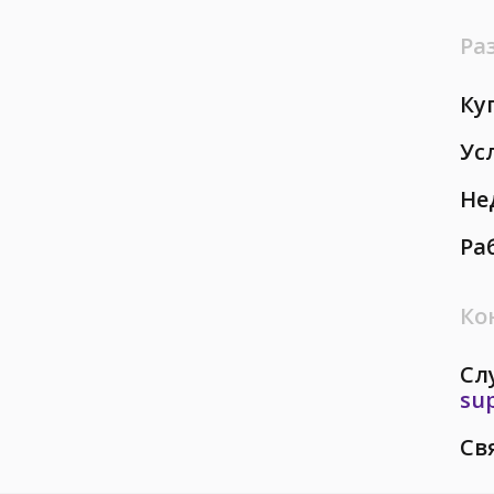
Ра
Ку
Ус
Не
Ра
Ко
Сл
su
Св