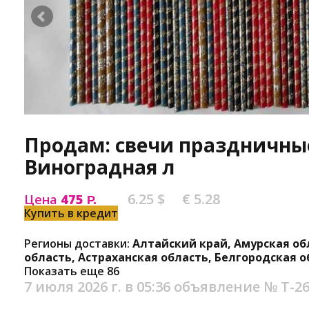
Продам: свечи праздничные
Виноградная л
6.25 $
€ 5.28
Цена
475
Р.
Купить в кредит
Регионы доставки:
Алтайский край, Амурская об
область, Астраханская область, Белгородская о
Показать еще 86
7 июля 2026 г. в 05:36
объявление №
Т-2