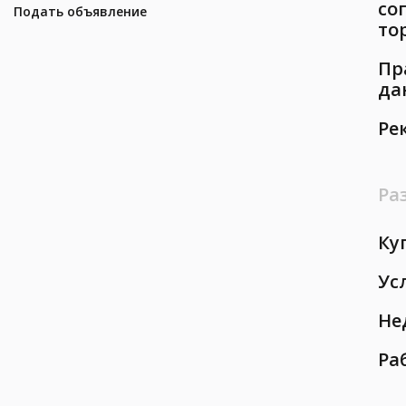
со
Подать объявление
то
Пр
да
Ре
Ра
Ку
Ус
Не
Ра