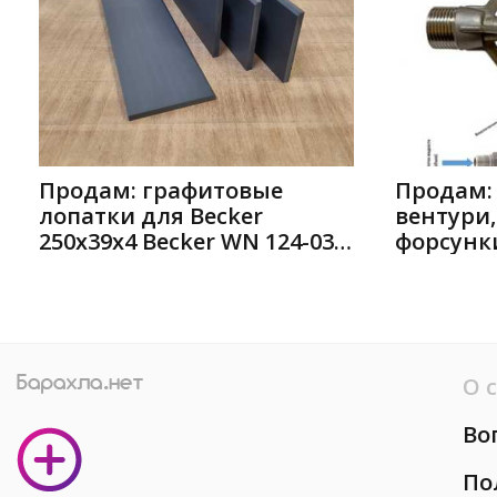
Продам: графитовые
Продам:
лопатки для Becker
вентури
250х39х4 Becker WN 124-032
форсунки
в Ростове-на-Дону
Дону
О 
Во
По