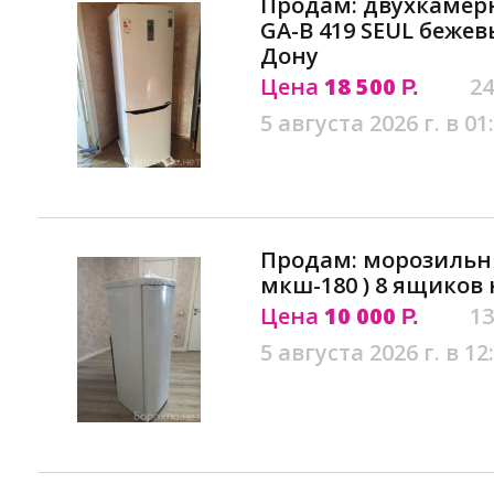
Продам: двухкамер
GA-B 419 SEUL бежев
Дону
Цена
18 500
24
Р.
5 августа 2026 г. в 01
Продам: морозильни
мкш-180 ) 8 ящиков
Цена
10 000
13
Р.
5 августа 2026 г. в 12