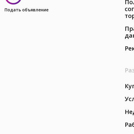
По
со
Подать объявление
то
Пр
да
Ре
Ра
Ку
Ус
Не
Ра