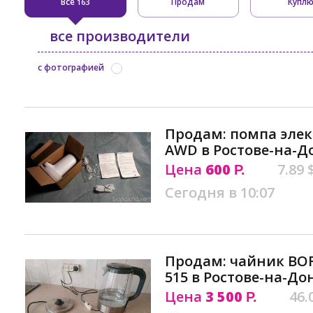
Все
Продам
Купл
163
все производители
с фотографией
Продам: помпа элек
AWD в Ростове-на-Д
Цена
600
7.89 
Р.
Сегодня в 10:07
Продам: чайник BO
515 в Ростове-на-До
Цена
3 500
46.
Р.