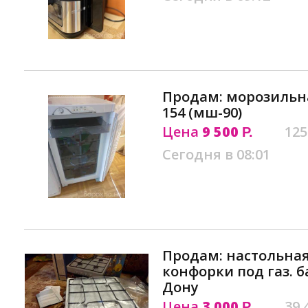
Продам: морозильн
154 (мш-90)
Цена
9 500
125
Р.
Сегодня в 08:01
Продам: настольная
конфорки под газ. б
Дону
Цена
3 000
39.
Р.